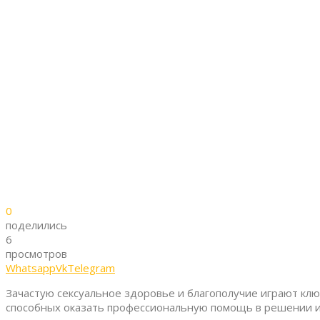
0
поделились
6
просмотров
Whatsapp
Vk
Telegram
Зачастую сексуальное здоровье и благополучие играют кл
способных оказать профессиональную помощь в решении 