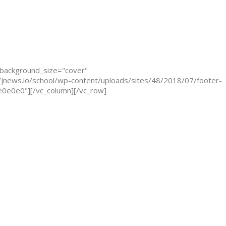
 background_size="cover"
/jnews.io/school/wp-content/uploads/sites/48/2018/07/footer-
e0e0e0"][/vc_column][/vc_row]