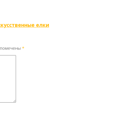
скусственные елки
 помечены
*