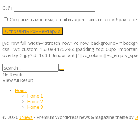
Сайт
Сохранить моё имя, email и адрес сайта в этом браузе
[vc_row full_width="stretch_row" vc_row_background="" backg
css=".vc_custom_1530844752965{padding-top: 60px !important;
overlay-2.jpg?id=1634) !important;}"][vc_column][vc_empty_sp
No Result
View All Result
Home
Home 1
Home 2
Home 3
© 2026
JNews
- Premium WordPress news & magazine theme by
J