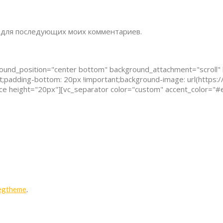
ре для последующих моих комментариев.
round_position="center bottom" background_attachment="scroll"
padding-bottom: 20px !important;background-image: url(https:/
ace height="20px"][vc_separator color="custom" accent_color="#
egtheme
.