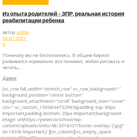
Из опыта родителей
Из опыта родителей – ЗПР, реальная история
реабилитации ребенка
автор
admin
06.07.2021
0
Поначалу мы не беспокоились. В общем Кирилл
развивался нормально: все понимал, любил рисовать и
читать,...
Далее
[vc_row full_width="stretch_row" vc_row_background=""
background_position="center bottom"
background_attachment="scroll" background_size="cover"
css=".vc_custom_1530844752965{padding-top: 60px
!important;padding-bottom: 20px !important;background-
image: url(https://jnews.io/school/wp-
content/uploads/sites/48/2018/07/footer-overlay-2.jpg?
id=1634) !important;}"][vc_column][vc_empty_space