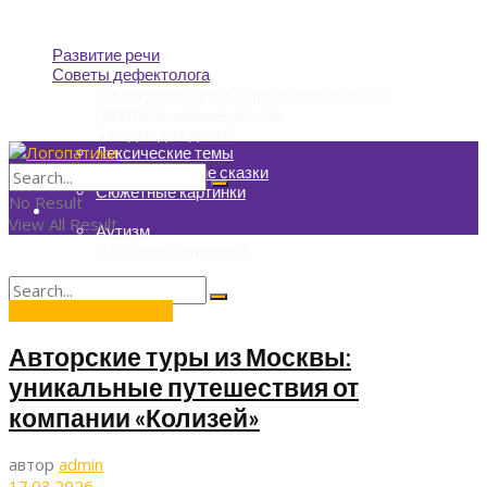
Развитие речи
Советы дефектолога
Логопедические обследования и тесты
Дифференциация звуков
Загадки для детей
Лексические темы
Логопедические сказки
Сюжетные картинки
No Result
Родителям на заметку
View All Result
Аутизм
Из опыта родителей
Из опыта родителей
No Result
View All Result
Авторские туры из Москвы:
уникальные путешествия от
компании «Колизей»
автор
admin
17.03.2026