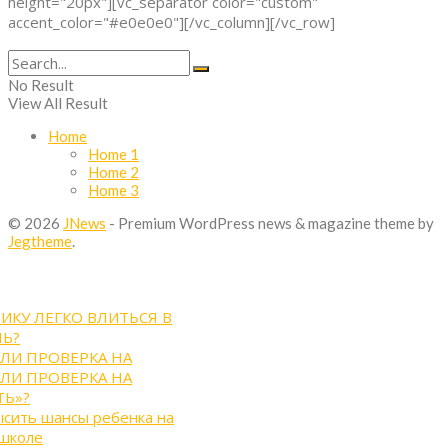
height="20px"][vc_separator color="custom"
accent_color="#e0e0e0"][/vc_column][/vc_row]
No Result
View All Result
Home
Home 1
Home 2
Home 3
© 2026
JNews
- Premium WordPress news & magazine theme by
Jegtheme
.
ИКУ ЛЕГКО ВЛИТЬСЯ В
Ь?
ЛИ ПРОВЕРКА НА
ЛИ ПРОВЕРКА НА
Ь»?
ысить шансы ребенка на
 школе