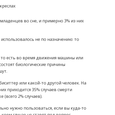
и младенцев во сне, и примерно 3% из них
м использовалось не по назначению: то
, то есть во время движения машины или
 состоят биологические причины
шут.
иситтер или какой-то другой человек. На
них приходится 35% случаев смерти
е (всего 2% случаев).
ьно нужно пользоваться, если вы куда-то
 коем случае не ставят под вопрос