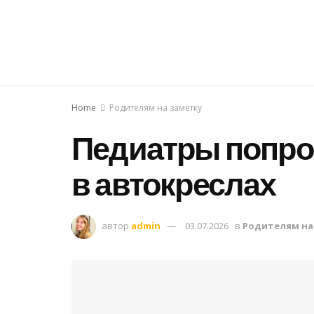
Home
Родителям на заметку
Педиатры попро
в автокреслах
автор
admin
03.07.2026
в
Родителям на