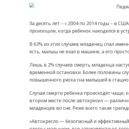
За десять лет – с 2004 по 2014 годы – в С
произошли, когда ребенок находился в уст
В 63% из этих случаев младенец спал имен
есть, малыш не ехал в машине, а его прост
Лишь в 2% случаев смерть младенца насту
временной остановки. Более половины слу
повышенного риска сна малышей в стацио
Случаи смерти ребенка происходят чаще, ко
втором месте после автокресел — различны
младенцев во сне. Реже всего такая трагеди
«Автокресло — безопасный и эффективныи
едете с малышом, вне зависимости от того,