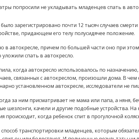
ША было зарегистрировано почти 12 тысяч случаев смерт
ройстве, придающем его телу полусидячее положение.
но в автокресле, причем по большей части оно при это
о уложили спать в автокресло.
пила, когда автокресло использовалось по назначению
чаев, связанных с автокреслом, произошли дома. В чем
нарно установленном автокресле, исследователи не пи
гда за ним присматривает не мама или папа, а няня, беб
е шезлонги, качели и другие подобные устройства. На 
я происходит, когда ребенок спит в прогулочной коляск
̆ способ транспортировки младенцев, которым обязател
 спит он или бодрствует. И полученные результаты ни в