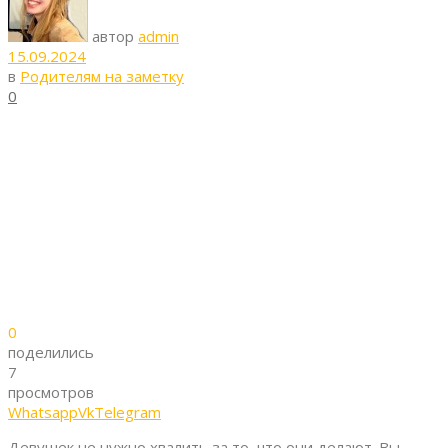
автор
admin
15.09.2024
в
Родителям на заметку
0
0
поделились
7
просмотров
Whatsapp
Vk
Telegram
Девушек не нужно хвалить за то, что они делают. Вы