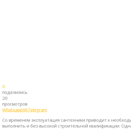
0
поделились
20
просмотров
Whatsapp
Vk
Telegram
Со временем эксплуатация сантехники приводит к необходи
выполнить и без высокой строительной квалификации. Одн