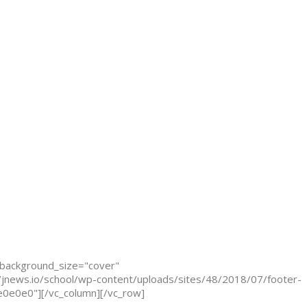
 background_size="cover"
/jnews.io/school/wp-content/uploads/sites/48/2018/07/footer-
e0e0e0"][/vc_column][/vc_row]