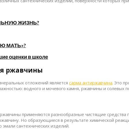
различных сантехнических изделий, поверхности которых пр
ЛЬНУЮ ЖИЗНЬ?
Ю МАТЬ»?
шие оценки в школе
ия ржавчины
инеральных отложений является
сарма антиржавчина
. Это п
жностью: водного и мочевого камня, ржавчины и солевых по
 ржавчины применяются разнообразные чистящие средства п
жавчину. Но образующиеся в результате химической реакци
ю эмали сантехнических изделий.