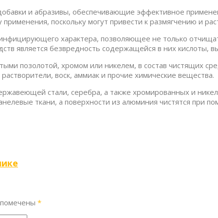
бавки и абразивы, обеспечивающие эффективное применение
применения, поскольку могут привести к размягчению и рас
зинфицирующего характера, позволяющее не только отчищат
дств является безвредность содержащейся в них кислоты, 
тыми позолотой, хромом или никелем, в состав чистящих сре
 растворители, воск, аммиак и прочие химические вещества.
 нержавеющей стали, серебра, а также хромированных и ник
нелевые ткани, а поверхности из алюминия чистятся при п
нике
 помечены
*