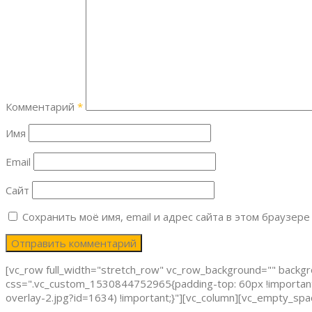
Комментарий
*
Имя
Email
Сайт
Сохранить моё имя, email и адрес сайта в этом браузе
[vc_row full_width="stretch_row" vc_row_background="" backg
css=".vc_custom_1530844752965{padding-top: 60px !important;
overlay-2.jpg?id=1634) !important;}"][vc_column][vc_empty_sp