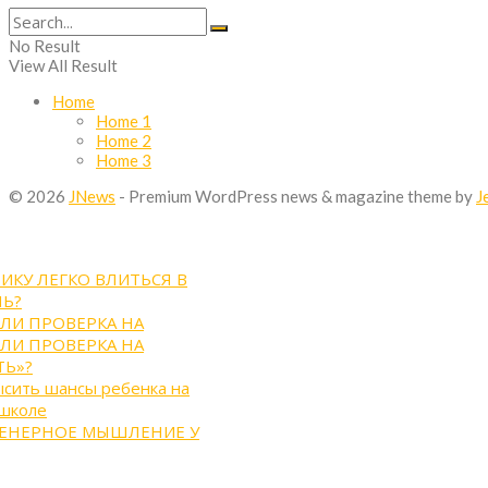
No Result
View All Result
Home
Home 1
Home 2
Home 3
© 2026
JNews
- Premium WordPress news & magazine theme by
J
ИКУ ЛЕГКО ВЛИТЬСЯ В
Ь?
ЛИ ПРОВЕРКА НА
ЛИ ПРОВЕРКА НА
Ь»?
ысить шансы ребенка на
 школе
ЖЕНЕРНОЕ МЫШЛЕНИЕ У