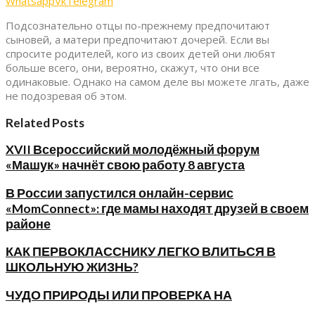
Whatsapp
Vk
Telegram
Подсознательно отцы по-прежнему предпочитают
сыновей, а матери предпочитают дочерей. Если вы
спросите родителей, кого из своих детей они любят
больше всего, они, вероятно, скажут, что они все
одинаковые. Однако на самом деле вы можете лгать, даже
не подозревая об этом.
Related Posts
XVII Всероссийский молодёжный форум
«Машук» начнёт свою работу 8 августа
​В России запустился онлайн-сервис
«MomConnect»: где мамы находят друзей в своем
районе
КАК ПЕРВОКЛАССНИКУ ЛЕГКО ВЛИТЬСЯ В
ШКОЛЬНУЮ ЖИЗНЬ?
ЧУДО ПРИРОДЫ ИЛИ ПРОВЕРКА НА