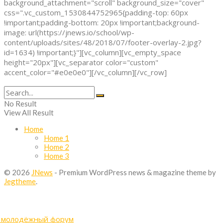
background_attachment="scroll" background_size="cover"
css=".vc_custom_1530844752965{padding-top: 60px
!important;padding-bottom: 20px !important;background-
image: url(https://jnews.io/school/wp-
content/uploads/sites/48/2018/07/footer-overlay-2.jpg?
id=1634) !important;}"][vc_column][vc_empty_space
height="20px"][vc_separator color="custom"
accent_color="#e0e0e0"][/vc_column][/vc_row]
No Result
View All Result
Home
Home 1
Home 2
Home 3
© 2026
JNews
- Premium WordPress news & magazine theme by
Jegtheme
.
й молодёжный форум