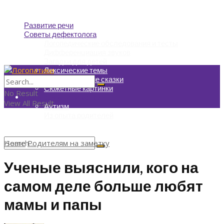
Развитие речи
Советы дефектолога
Логопедические обследования и тесты
Дифференциация звуков
Загадки для детей
Лексические темы
Логопедические сказки
Сюжетные картинки
No Result
Родителям на заметку
View All Result
Аутизм
Из опыта родителей
Home
Родителям на заметку
No Result
Ученые выяснили, кого на
View All Result
самом деле больше любят
мамы и папы