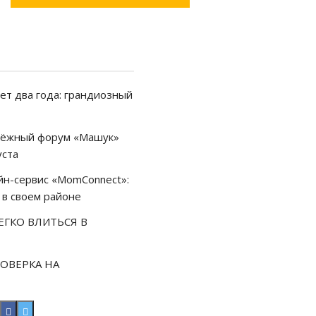
ет два года: грандиозный
одёжный форум «Машук»
уста
айн-сервис «MomConnect»:
 в своем районе
ЕГКО ВЛИТЬСЯ В
ОВЕРКА НА