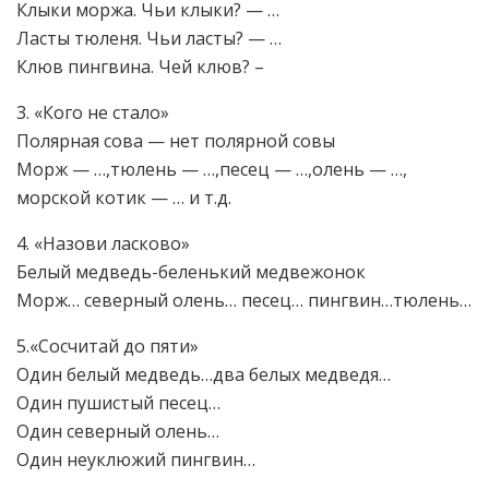
Клыки моржа. Чьи клыки? — …
Ласты тюленя. Чьи ласты? — …
Клюв пингвина. Чей клюв? –
3. «Кого не стало»
Полярная сова — нет полярной совы
Морж — …,тюлень — …,песец — …,олень — …,
морской котик — … и т.д.
4. «Назови ласково»
Белый медведь-беленький медвежонок
Морж… северный олень… песец… пингвин…тюлень…
5.«Сосчитай до пяти»
Один белый медведь…два белых медведя…
Один пушистый песец…
Один северный олень…
Один неуклюжий пингвин…