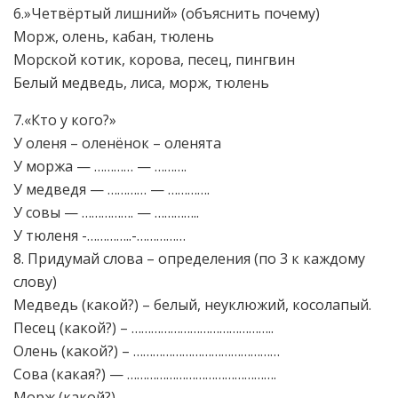
6.»Четвёртый лишний» (объяснить почему)
Морж, олень, кабан, тюлень
Морской котик, корова, песец, пингвин
Белый медведь, лиса, морж, тюлень
7.«Кто у кого?»
У оленя – оленёнок – оленята
У моржа — ………… — ……….
У медведя — ………… — ………….
У совы — ……………. — …………..
У тюленя -…………..-……………
8. Придумай слова – определения (по 3 к каждому
слову)
Медведь (какой?) – белый, неуклюжий, косолапый.
Песец (какой?) – ……………………………………..
Олень (какой?) – ………………………………………
Сова (какая?) — ……………………………………….
Морж (какой?) — ……………………………………..