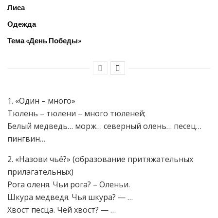
Лиса
Одежда
Тема «День Победы»
1. «Один – много»
Тюлень – тюлени – много тюленей;
Белый медведь… морж… северный олень… песец…
пингвин…
2. «Назови чьё?» (образование притяжательных
прилагательных)
Рога оленя. Чьи рога? – Оленьи.
Шкура медведя. Чья шкура? — …
Хвост песца. Чей хвост? — …