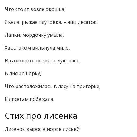
Что стоит возле окошка,
Съела, рыжая плутовка, – яиц десяток.
Лапки, мордочку умыла,
Хвостиком вильнула мило,
И в окошко прочь от лукошка,
В лисью норку,
Что расположилась в лесу на пригорке,
К лисятам побежала.
Стих про лисенка
Лисенок вырос в норке лисьей,